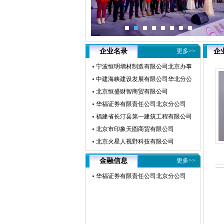
企业名录
更多>>
企
宁波恒明增材制造有限公司北京办事
处
中建海峡建设发展有限公司华北分公
司
北京恒盛财智商贸有限公司
华福证券有限责任公司北京分公司
福建省长汀县第一建筑工程有限公司
龙岩总公司
北京市印象天圆商贸有限公司
北京火星人视野科技有限公司
张志勇
张永福
李源
金融信息
更多>>
华福证券有限责任公司北京分公司