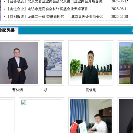
织”荣誉称号
【会务动态】北京龙岩企业商会赴北京莆田企业商会开展交流
2026-06-12
互鉴活动
【走进企业】走访永定商会会长张富盛企业天卓茗香
2026-06-11
【特别报道】龙商二十载 奋进新时代——北京龙岩企业商会20
2026-05-28
周年庆典暨医学专业委员会成立大会在京举行
业家风采
曹林炳
钱盛彬
黄俊刚