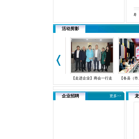
吴承德
汤风琴
罗芳涛
活动剪影
）商会活
【走进企业】商会一行走
【走进企业】商会一行走
【各县（市、
联络处领
访调研拟任副会长陈琳珊
访调研拟晋升副会长吴远
动】龙岩市驻
企业招聘
更多>>
龙
罗商会走
企业北京火星人视野科技
保企业北京日辰律师事务
导一行赴北京
有限公司
所
展走访