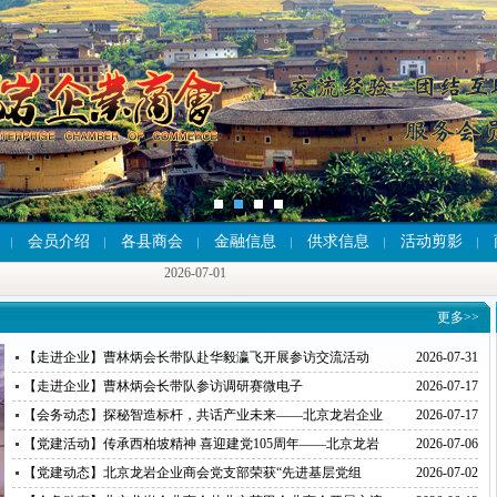
2026-07-01
会员介绍
各县商会
金融信息
供求信息
活动剪影
2026-07-01
2026-07-01
更多>>
【走进企业】曹林炳会长带队赴华毅瀛飞开展参访交流活动
2026-07-31
【走进企业】曹林炳会长带队参访调研赛微电子
2026-07-17
【会务动态】探秘智造标杆，共话产业未来——北京龙岩企业
2026-07-17
商会走进小米汽车超级工厂参访交流
【党建活动】传承西柏坡精神 喜迎建党105周年——北京龙岩
2026-07-06
企业商会党支部赴西柏坡开展红色教育主题党日活动
【党建动态】北京龙岩企业商会党支部荣获“先进基层党组
2026-07-02