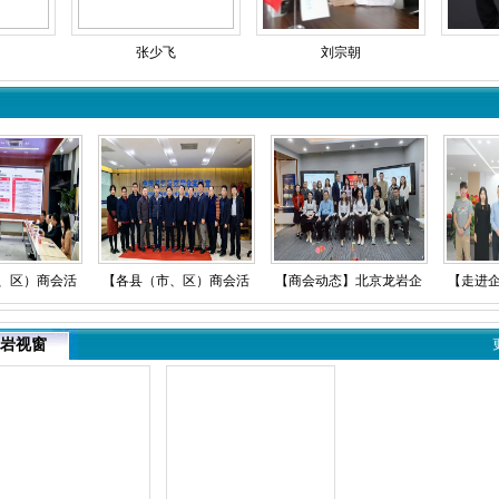
张少飞
刘宗朝
区）商会活
【各县（市、区）商会活
【商会动态】北京龙岩企
【走进企
京联络处领
动】龙岩市驻京联络处领
业商会联合举办“华福证券
访调研拟
岩视窗
漳平商会开
导一行赴北京永定商会开
闽商专属投资沙龙”活动
企业北京
调研
展走访调研