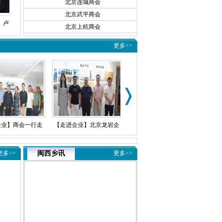
北京连城商会
北京武平商会
卢丽萍
吴金泉
俞冬临
北京上杭商会
更多>>
业】商会一行走
【走进企业】北京龙岩企
【党建活动】商会党支部
【走进
任副会长曹林辉
业商会一行走访调研拟任
联合举办学习贯彻党的二
研法律
更多>>
闽西乡讯
更多>>
雄鹰国际展览有
副会长吴锦芳企业中超新
十届三中全会精神专题讲
天凯（
限公司
能缘科技
座