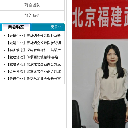
商会团队
加入商会
商会动态
更多>>
【走进企业】曹林炳会长带队赴华毅
瀛飞开展参访交流活动
【走进企业】曹林炳会长带队参访调
研赛微电子
【会务动态】探秘智造标杆，共话产
业未来——北京龙岩企业商会走进小
【党建活动】传承西柏坡精神 喜迎
米汽车超级工厂参访交流
建党105周年——北京龙岩企业商会
【党建动态】北京龙岩企业商会党支
党支部赴西柏坡开展红色教育主题党
部荣获“先进基层党组织”荣誉称号
【会务动态】北京龙岩企业商会赴北
日活动
京莆田企业商会开展交流互鉴活动
【走进企业】走访永定商会会长张富
盛企业天卓茗香