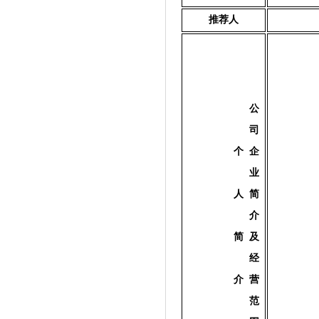
推荐人
公
司
个 企
业
人 简
介
简 及
经
介 营
范