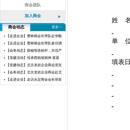
商会团队
加入商会
姓
商会动态
更多>>
【走进企业】曹林炳会长带队赴华毅
单
瀛飞开展参访交流活动
【走进企业】曹林炳会长带队参访调
研赛微电子
【会务动态】探秘智造标杆，共话产
业未来——北京龙岩企业商会走进小
【党建活动】传承西柏坡精神 喜迎
填表
米汽车超级工厂参访交流
建党105周年——北京龙岩企业商会
【党建动态】北京龙岩企业商会党支
党支部赴西柏坡开展红色教育主题党
部荣获“先进基层党组织”荣誉称号
【会务动态】北京龙岩企业商会赴北
日活动
京莆田企业商会开展交流互鉴活动
【走进企业】走访永定商会会长张富
盛企业天卓茗香