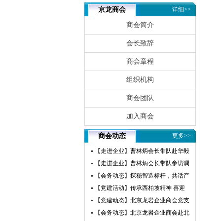
京龙商会
详细>>
商会简介
会长致辞
商会章程
组织机构
商会团队
加入商会
商会动态
更多>>
【走进企业】曹林炳会长带队赴华毅
瀛飞开展参访交流活动
【走进企业】曹林炳会长带队参访调
研赛微电子
【会务动态】探秘智造标杆，共话产
业未来——北京龙岩企业商会走进小
【党建活动】传承西柏坡精神 喜迎
米汽车超级工厂参访交流
建党105周年——北京龙岩企业商会
【党建动态】北京龙岩企业商会党支
党支部赴西柏坡开展红色教育主题党
部荣获“先进基层党组织”荣誉称号
【会务动态】北京龙岩企业商会赴北