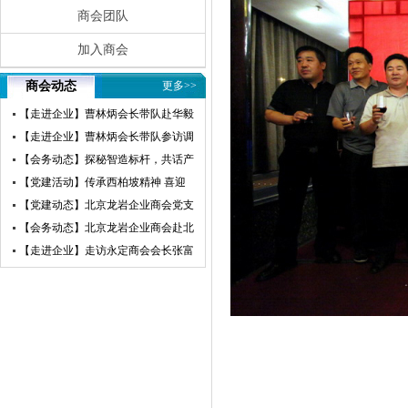
商会团队
加入商会
商会动态
更多>>
【走进企业】曹林炳会长带队赴华毅
瀛飞开展参访交流活动
【走进企业】曹林炳会长带队参访调
研赛微电子
【会务动态】探秘智造标杆，共话产
业未来——北京龙岩企业商会走进小
【党建活动】传承西柏坡精神 喜迎
米汽车超级工厂参访交流
建党105周年——北京龙岩企业商会
【党建动态】北京龙岩企业商会党支
党支部赴西柏坡开展红色教育主题党
部荣获“先进基层党组织”荣誉称号
【会务动态】北京龙岩企业商会赴北
日活动
京莆田企业商会开展交流互鉴活动
【走进企业】走访永定商会会长张富
盛企业天卓茗香