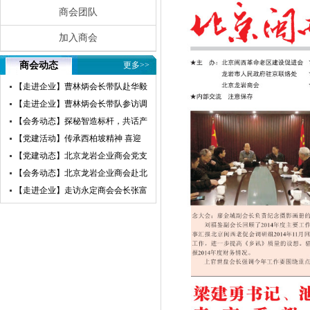
商会团队
加入商会
商会动态
更多>>
【走进企业】曹林炳会长带队赴华毅
瀛飞开展参访交流活动
【走进企业】曹林炳会长带队参访调
研赛微电子
【会务动态】探秘智造标杆，共话产
业未来——北京龙岩企业商会走进小
【党建活动】传承西柏坡精神 喜迎
米汽车超级工厂参访交流
建党105周年——北京龙岩企业商会
【党建动态】北京龙岩企业商会党支
党支部赴西柏坡开展红色教育主题党
部荣获“先进基层党组织”荣誉称号
【会务动态】北京龙岩企业商会赴北
日活动
京莆田企业商会开展交流互鉴活动
【走进企业】走访永定商会会长张富
盛企业天卓茗香