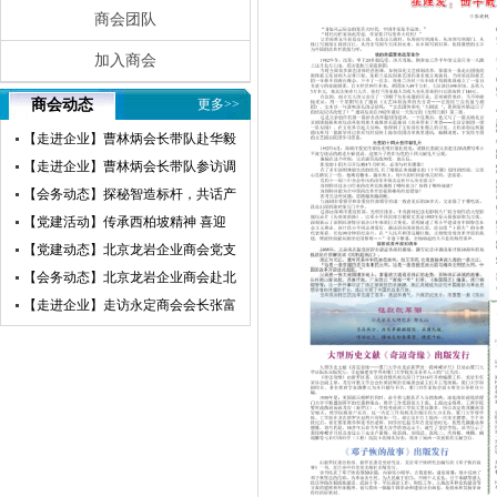
商会团队
加入商会
商会动态
更多>>
【走进企业】曹林炳会长带队赴华毅
瀛飞开展参访交流活动
【走进企业】曹林炳会长带队参访调
研赛微电子
【会务动态】探秘智造标杆，共话产
业未来——北京龙岩企业商会走进小
【党建活动】传承西柏坡精神 喜迎
米汽车超级工厂参访交流
建党105周年——北京龙岩企业商会
【党建动态】北京龙岩企业商会党支
党支部赴西柏坡开展红色教育主题党
部荣获“先进基层党组织”荣誉称号
【会务动态】北京龙岩企业商会赴北
日活动
京莆田企业商会开展交流互鉴活动
【走进企业】走访永定商会会长张富
盛企业天卓茗香